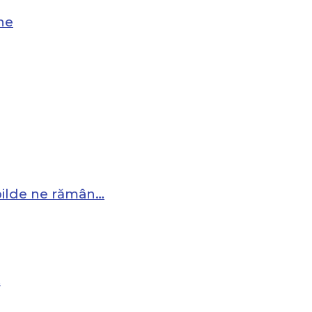
ne
 pilde ne rămân…
…