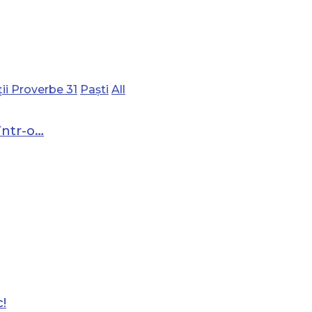
ii Proverbe 31
Paști
All
într-o…
!