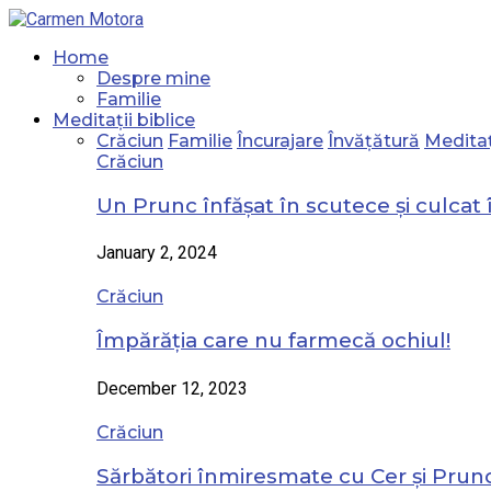
Home
Despre mine
Familie
Meditații biblice
Crăciun
Familie
Încurajare
Învățătură
Meditaț
Crăciun
Un Prunc înfășat în scutece și culcat 
January 2, 2024
Crăciun
Împărăția care nu farmecă ochiul!
December 12, 2023
Crăciun
Sărbători înmiresmate cu Cer și Prunc