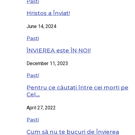
Paști
Hristos a Înviat!
June 14, 2024
Paști
ÎNVIEREA este ÎN NOI!
December 11, 2023
Paști
Pentru ce căutați între cei morți pe
Cel…
April 27, 2022
Paști
Cum să nu te bucuri de Învierea