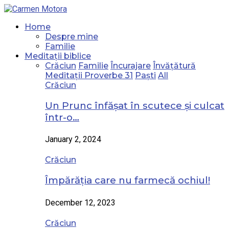
Home
Despre mine
Familie
Meditații biblice
Crăciun
Familie
Încurajare
Învățătură
Meditații Proverbe 31
Paști
All
Crăciun
Un Prunc înfășat în scutece și culcat
într-o…
January 2, 2024
Crăciun
Împărăția care nu farmecă ochiul!
December 12, 2023
Crăciun