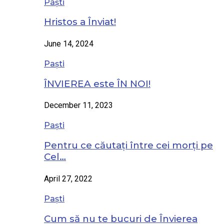
Paști
Hristos a Înviat!
June 14, 2024
Paști
ÎNVIEREA este ÎN NOI!
December 11, 2023
Paști
Pentru ce căutați între cei morți pe
Cel…
April 27, 2022
Paști
Cum să nu te bucuri de Învierea