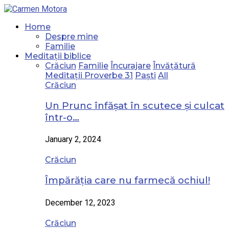
Home
Despre mine
Familie
Meditații biblice
Crăciun
Familie
Încurajare
Învățătură
Meditații Proverbe 31
Paști
All
Crăciun
Un Prunc înfășat în scutece și culcat
într-o…
January 2, 2024
Crăciun
Împărăția care nu farmecă ochiul!
December 12, 2023
Crăciun