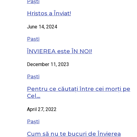
Paști
Hristos a Înviat!
June 14, 2024
Paști
ÎNVIEREA este ÎN NOI!
December 11, 2023
Paști
Pentru ce căutați între cei morți pe
Cel…
April 27, 2022
Paști
Cum să nu te bucuri de Învierea