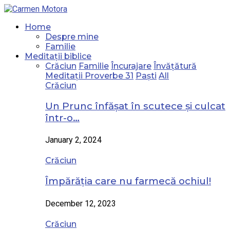
Home
Despre mine
Familie
Meditații biblice
Crăciun
Familie
Încurajare
Învățătură
Meditații Proverbe 31
Paști
All
Crăciun
Un Prunc înfășat în scutece și culcat
într-o…
January 2, 2024
Crăciun
Împărăția care nu farmecă ochiul!
December 12, 2023
Crăciun