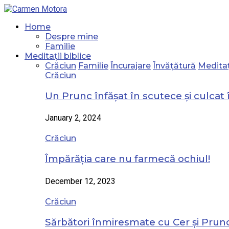
Home
Despre mine
Familie
Meditații biblice
Crăciun
Familie
Încurajare
Învățătură
Meditaț
Crăciun
Un Prunc înfășat în scutece și culcat 
January 2, 2024
Crăciun
Împărăția care nu farmecă ochiul!
December 12, 2023
Crăciun
Sărbători înmiresmate cu Cer și Prunc