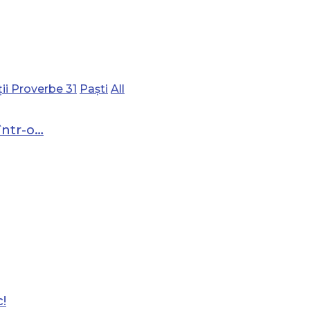
ii Proverbe 31
Paști
All
într-o…
!