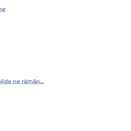
ne
 pilde ne rămân…
…