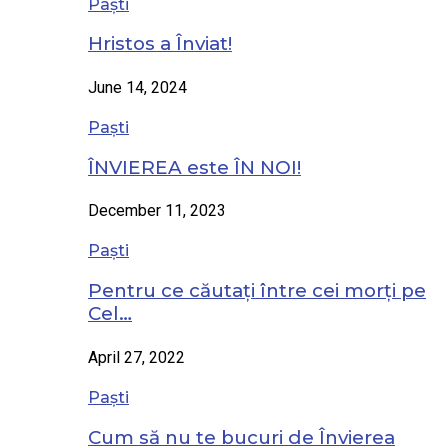
Paști
Hristos a Înviat!
June 14, 2024
Paști
ÎNVIEREA este ÎN NOI!
December 11, 2023
Paști
Pentru ce căutați între cei morți pe
Cel…
April 27, 2022
Paști
Cum să nu te bucuri de Învierea