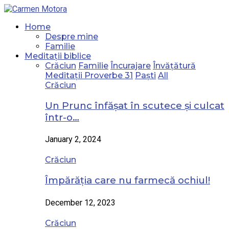
Home
Despre mine
Familie
Meditații biblice
Crăciun
Familie
Încurajare
Învățătură
Meditații Proverbe 31
Paști
All
Crăciun
Un Prunc înfășat în scutece și culcat
într-o…
January 2, 2024
Crăciun
Împărăția care nu farmecă ochiul!
December 12, 2023
Crăciun