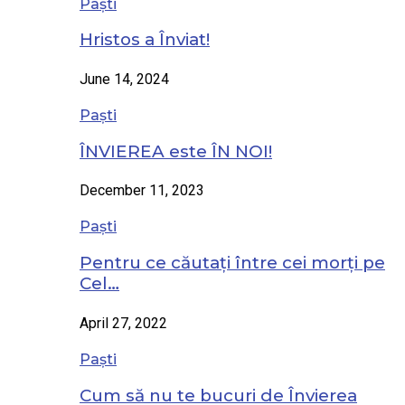
Paști
Hristos a Înviat!
June 14, 2024
Paști
ÎNVIEREA este ÎN NOI!
December 11, 2023
Paști
Pentru ce căutați între cei morți pe
Cel…
April 27, 2022
Paști
Cum să nu te bucuri de Învierea