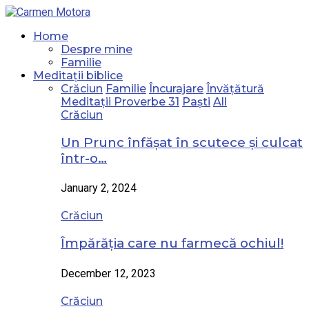
Home
Despre mine
Familie
Meditații biblice
Crăciun
Familie
Încurajare
Învățătură
Meditații Proverbe 31
Paști
All
Crăciun
Un Prunc înfășat în scutece și culcat
într-o…
January 2, 2024
Crăciun
Împărăția care nu farmecă ochiul!
December 12, 2023
Crăciun