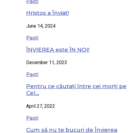
Paști
Hristos a Înviat!
June 14, 2024
Paști
ÎNVIEREA este ÎN NOI!
December 11, 2023
Paști
Pentru ce căutați între cei morți pe
Cel…
April 27, 2022
Paști
Cum să nu te bucuri de Învierea