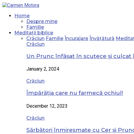
Home
Despre mine
Familie
Meditații biblice
Crăciun
Familie
Încurajare
Învățătură
Meditaț
Crăciun
Un Prunc înfășat în scutece și culcat 
January 2, 2024
Crăciun
Împărăția care nu farmecă ochiul!
December 12, 2023
Crăciun
Sărbători înmiresmate cu Cer și Prunc