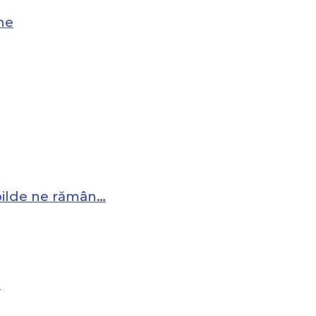
ne
 pilde ne rămân…
…