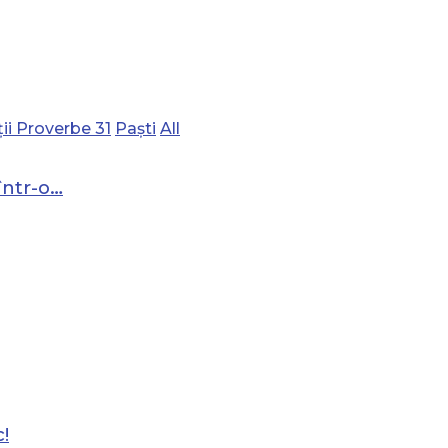
ii Proverbe 31
Paști
All
într-o…
!