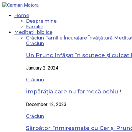
Home
Despre mine
Familie
Meditații biblice
Crăciun
Familie
Încurajare
Învățătură
Meditaț
Crăciun
Un Prunc înfășat în scutece și culcat 
January 2, 2024
Crăciun
Împărăția care nu farmecă ochiul!
December 12, 2023
Crăciun
Sărbători înmiresmate cu Cer și Prunc