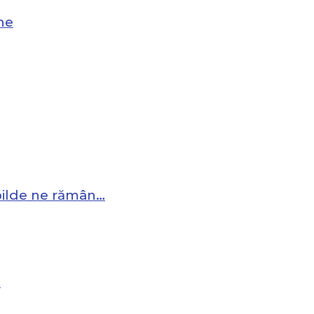
ne
 pilde ne rămân…
…