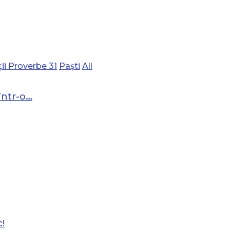
ii Proverbe 31
Paști
All
într-o…
!