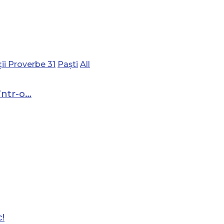
ii Proverbe 31
Paști
All
într-o…
!