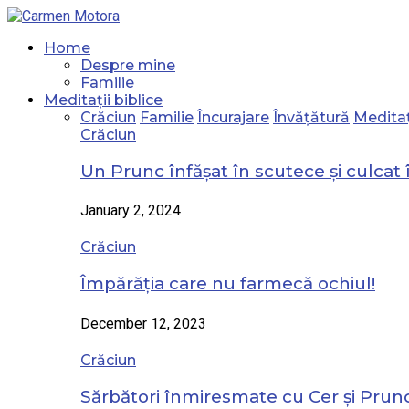
Home
Despre mine
Familie
Meditații biblice
Crăciun
Familie
Încurajare
Învățătură
Meditaț
Crăciun
Un Prunc înfășat în scutece și culcat 
January 2, 2024
Crăciun
Împărăția care nu farmecă ochiul!
December 12, 2023
Crăciun
Sărbători înmiresmate cu Cer și Prunc