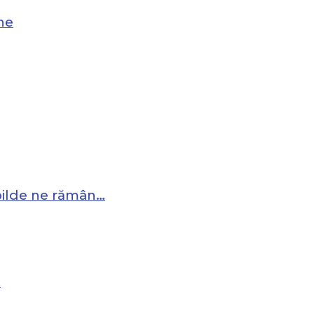
ne
 pilde ne rămân…
…