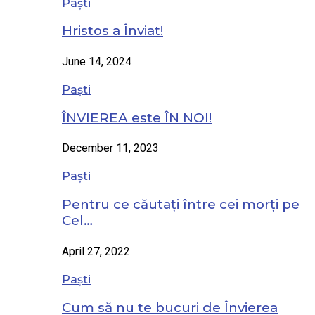
Paști
Hristos a Înviat!
June 14, 2024
Paști
ÎNVIEREA este ÎN NOI!
December 11, 2023
Paști
Pentru ce căutați între cei morți pe
Cel…
April 27, 2022
Paști
Cum să nu te bucuri de Învierea