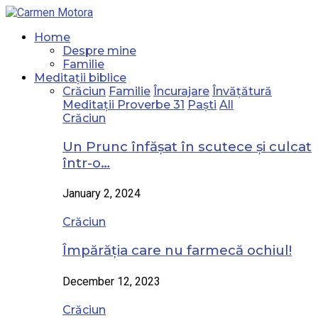
Home
Despre mine
Familie
Meditații biblice
Crăciun
Familie
Încurajare
Învățătură
Meditații Proverbe 31
Paști
All
Crăciun
Un Prunc înfășat în scutece și culcat
într-o…
January 2, 2024
Crăciun
Împărăția care nu farmecă ochiul!
December 12, 2023
Crăciun