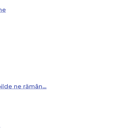
ne
 pilde ne rămân…
…