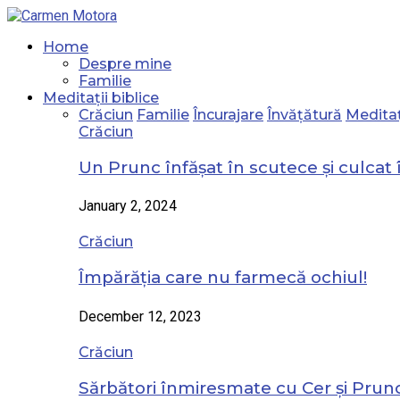
Home
Despre mine
Familie
Meditații biblice
Crăciun
Familie
Încurajare
Învățătură
Meditaț
Crăciun
Un Prunc înfășat în scutece și culcat 
January 2, 2024
Crăciun
Împărăția care nu farmecă ochiul!
December 12, 2023
Crăciun
Sărbători înmiresmate cu Cer și Prunc