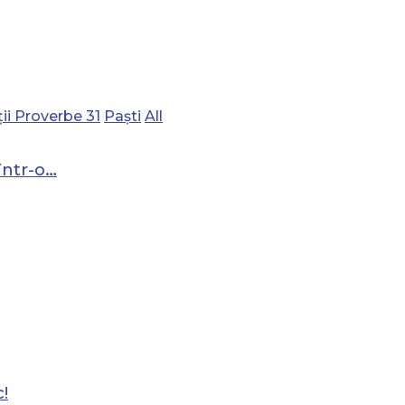
ii Proverbe 31
Paști
All
într-o…
!