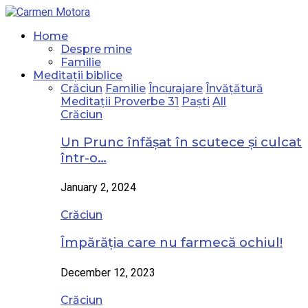
Home
Despre mine
Familie
Meditații biblice
Crăciun
Familie
Încurajare
Învățătură
Meditații Proverbe 31
Paști
All
Crăciun
Un Prunc înfășat în scutece și culcat
într-o…
January 2, 2024
Crăciun
Împărăția care nu farmecă ochiul!
December 12, 2023
Crăciun