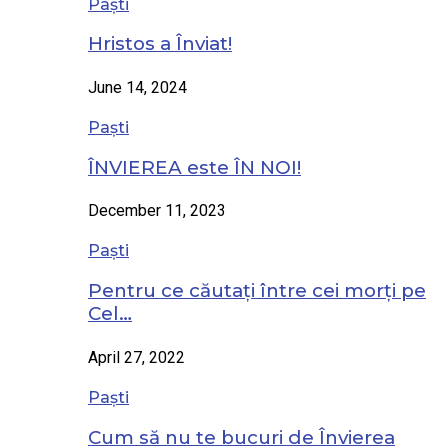
Paști
Hristos a Înviat!
June 14, 2024
Paști
ÎNVIEREA este ÎN NOI!
December 11, 2023
Paști
Pentru ce căutați între cei morți pe
Cel…
April 27, 2022
Paști
Cum să nu te bucuri de Învierea