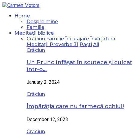
Home
Despre mine
Familie
Meditații biblice
Crăciun
Familie
Încurajare
Învățătură
Meditații Proverbe 31
Paști
All
Crăciun
Un Prunc înfășat în scutece și culcat
într-o…
January 2, 2024
Crăciun
Împărăția care nu farmecă ochiul!
December 12, 2023
Crăciun