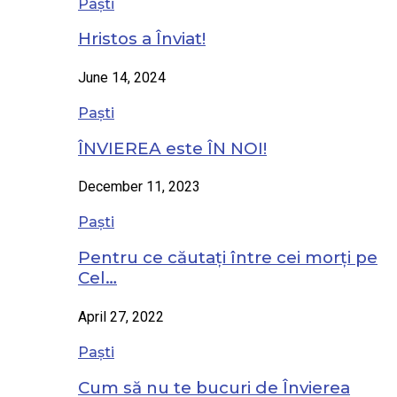
Paști
Hristos a Înviat!
June 14, 2024
Paști
ÎNVIEREA este ÎN NOI!
December 11, 2023
Paști
Pentru ce căutați între cei morți pe
Cel…
April 27, 2022
Paști
Cum să nu te bucuri de Învierea