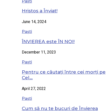
Paști
Hristos a Înviat!
June 14, 2024
Paști
ÎNVIEREA este ÎN NOI!
December 11, 2023
Paști
Pentru ce căutați între cei morți pe
Cel…
April 27, 2022
Paști
Cum să nu te bucuri de Învierea