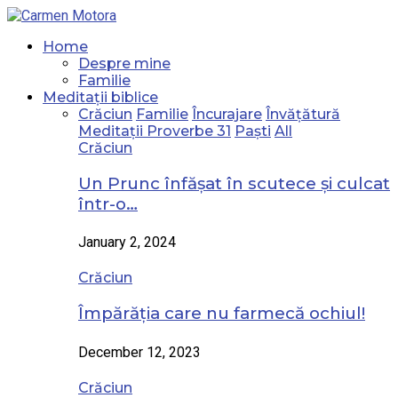
Home
Despre mine
Familie
Meditații biblice
Crăciun
Familie
Încurajare
Învățătură
Meditații Proverbe 31
Paști
All
Crăciun
Un Prunc înfășat în scutece și culcat
într-o…
January 2, 2024
Crăciun
Împărăția care nu farmecă ochiul!
December 12, 2023
Crăciun