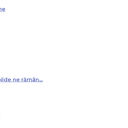
ne
 pilde ne rămân…
…