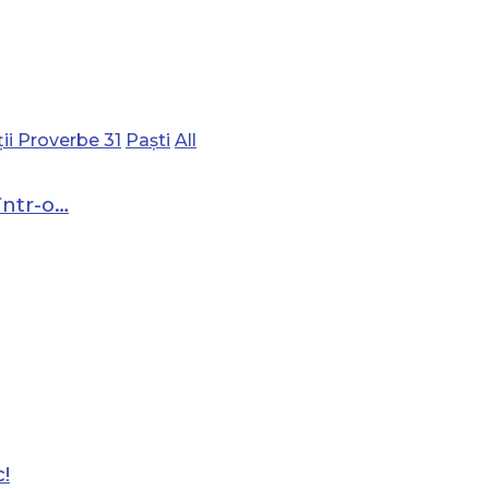
ii Proverbe 31
Paști
All
într-o…
!