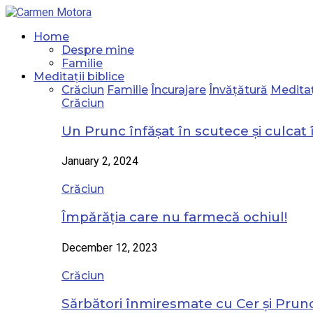
Home
Despre mine
Familie
Meditații biblice
Crăciun
Familie
Încurajare
Învățătură
Meditaț
Crăciun
Un Prunc înfășat în scutece și culcat 
January 2, 2024
Crăciun
Împărăția care nu farmecă ochiul!
December 12, 2023
Crăciun
Sărbători înmiresmate cu Cer și Prunc