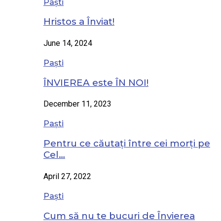
Paști
Hristos a Înviat!
June 14, 2024
Paști
ÎNVIEREA este ÎN NOI!
December 11, 2023
Paști
Pentru ce căutați între cei morți pe
Cel…
April 27, 2022
Paști
Cum să nu te bucuri de Învierea