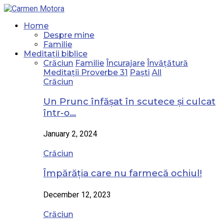
Home
Despre mine
Familie
Meditații biblice
Crăciun
Familie
Încurajare
Învățătură
Meditații Proverbe 31
Paști
All
Crăciun
Un Prunc înfășat în scutece și culcat
într-o…
January 2, 2024
Crăciun
Împărăția care nu farmecă ochiul!
December 12, 2023
Crăciun