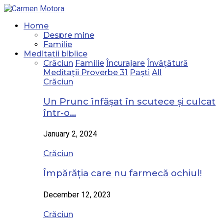
Home
Despre mine
Familie
Meditații biblice
Crăciun
Familie
Încurajare
Învățătură
Meditații Proverbe 31
Paști
All
Crăciun
Un Prunc înfășat în scutece și culcat
într-o…
January 2, 2024
Crăciun
Împărăția care nu farmecă ochiul!
December 12, 2023
Crăciun