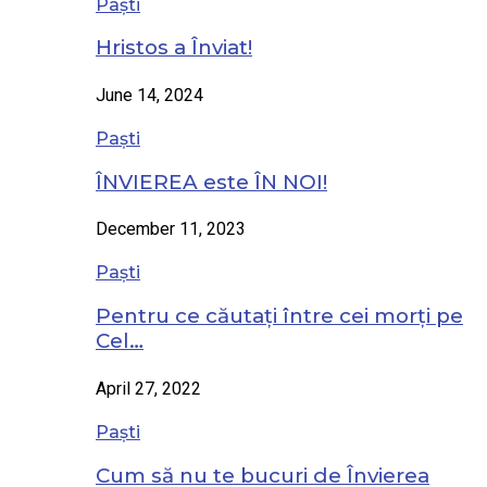
Paști
Hristos a Înviat!
June 14, 2024
Paști
ÎNVIEREA este ÎN NOI!
December 11, 2023
Paști
Pentru ce căutați între cei morți pe
Cel…
April 27, 2022
Paști
Cum să nu te bucuri de Învierea