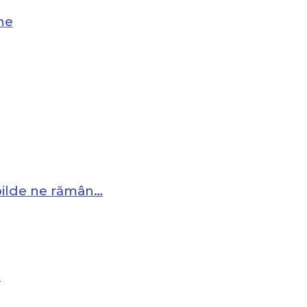
ne
 pilde ne rămân…
…