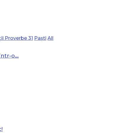
ii Proverbe 31
Paști
All
într-o…
!