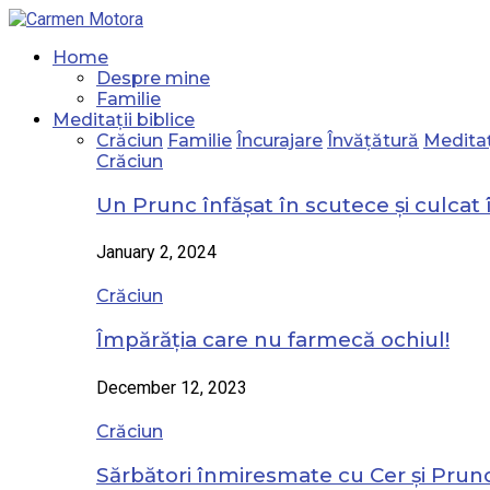
Home
Despre mine
Familie
Meditații biblice
Crăciun
Familie
Încurajare
Învățătură
Meditaț
Crăciun
Un Prunc înfășat în scutece și culcat 
January 2, 2024
Crăciun
Împărăția care nu farmecă ochiul!
December 12, 2023
Crăciun
Sărbători înmiresmate cu Cer și Prunc