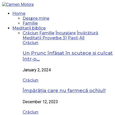
Home
Despre mine
Familie
Meditații biblice
Crăciun
Familie
Încurajare
Învățătură
Meditații Proverbe 31
Paști
All
Crăciun
Un Prunc înfășat în scutece și culcat
într-o…
January 2, 2024
Crăciun
Împărăția care nu farmecă ochiul!
December 12, 2023
Crăciun