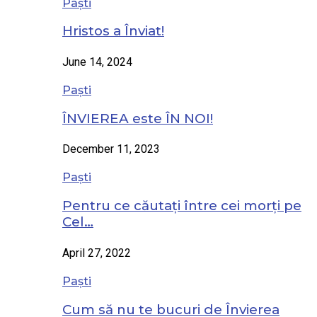
Paști
Hristos a Înviat!
June 14, 2024
Paști
ÎNVIEREA este ÎN NOI!
December 11, 2023
Paști
Pentru ce căutați între cei morți pe
Cel…
April 27, 2022
Paști
Cum să nu te bucuri de Învierea