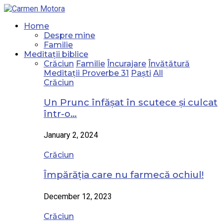
Home
Despre mine
Familie
Meditații biblice
Crăciun
Familie
Încurajare
Învățătură
Meditații Proverbe 31
Paști
All
Crăciun
Un Prunc înfășat în scutece și culcat
într-o…
January 2, 2024
Crăciun
Împărăția care nu farmecă ochiul!
December 12, 2023
Crăciun