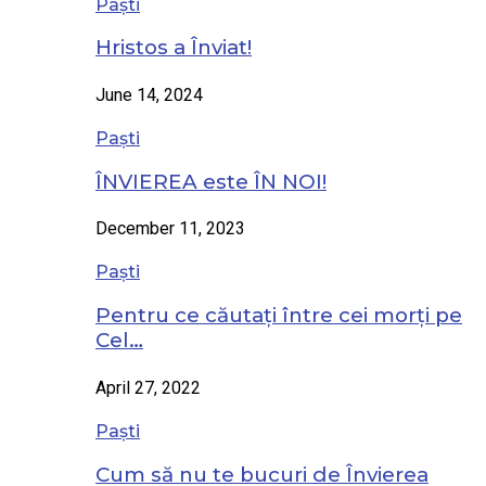
Paști
Hristos a Înviat!
June 14, 2024
Paști
ÎNVIEREA este ÎN NOI!
December 11, 2023
Paști
Pentru ce căutați între cei morți pe
Cel…
April 27, 2022
Paști
Cum să nu te bucuri de Învierea